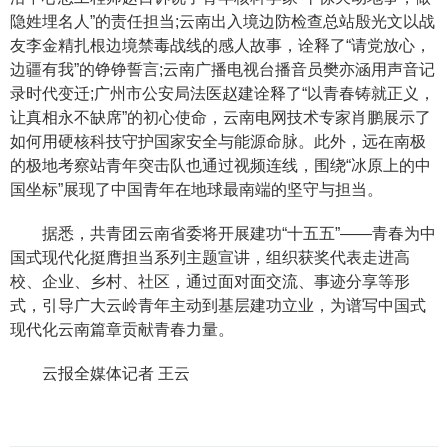
隐姓埋名人”的责任担当;云南出入境边防检查总站殷光文以战
友李金精扎根边境禁毒战线的感人故事，诠释了“请党放心，
边疆有我”的铮铮誓言;云南广播电视台播音员樊亦涵用声音记
录时代变迁;广州市公安局法医赵建诠释了“以青春铸就正义，
让真相永不缺席”的初心使命，云南电网技术专家肖鹏展示了
如何用硬核科技守护国家安全与能源命脉。此外，远在南极
的极地考察站青年突击队也通过视频连线，围绕“冰原上的中
国坐标”展现了中国青年在地球最南端的坚守与担当。
据悉，共青团云南省委将开展建功“十五五”——青春为中
国式现代化挺膺担当系列主题宣讲，组织获奖代表走进高
校、企业、乡村、社区，通过面对面交流、事迹分享等形
式，引导广大云岭青年主动到基层建功立业，为谱写中国式
现代化云南篇章贡献青春力量。
云报全媒体记者 王云