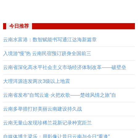
今日推荐
云南水富港：数智赋能书写通江达海新篇章
入境游“慢”热 云南民宿预订跻身全国前三
云南省深化高水平社会主义市场经济体制改革——破壁垒
大理洱源连发两次3级以上地震
云南省发布“自驾云途·火把欢歌——楚雄风情之旅”自
云南多举措打好美丽云南建设持久战
云南无量山发现珍稀兰花新记录种宽距兰
自媒体博主梁乐：用影像让昔日云南与今日“重逢”