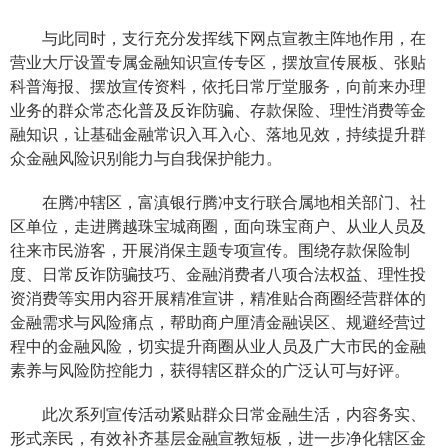
与此同时，支行充分发挥线下网点宣教主阵地作用，在
营业大厅设置专属金融知识宣传专区，摆放宣传展板、张贴
科普海报、摆放宣传资料，依托日常厅堂服务，向前来办理
业务的群众常态化普及反诈防骗、存款保险、理性消费等金
融知识，让基础金融常识入耳入心、落地见效，持续提升群
众金融风险识别能力与自我保护能力。
在腾冲辖区，富滇银行腾冲支行联合属地相关部门、社
区单位，走进腾越珠宝城商圈，面向珠宝商户、从业人员及
往来市民游客，开展消保主题专项宣传。围绕存款保险制
度、日常反诈防骗技巧、金融消费者八项合法权益、理性投
资消费等实用内容开展精准宣讲，精准贴合商圈经营群体的
金融需求与风险痛点，帮助商户厘清金融误区、规避经营过
程中的金融风险，切实提升商圈从业人员及广大市民的金融
素养与风险防控能力，获得辖区群众的广泛认可与好评。
此次系列宣传活动紧贴群众日常金融生活，内容务实、
形式亲民，有效补齐基层金融宣教短板，进一步净化辖区金