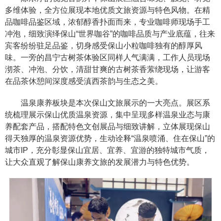
多维体验，全方位展现本地优质文旅资源与特色风物。在精
品咖啡品鉴区域，浓郁醇香扑面而来，专业咖啡师现场手工
冲泡，细致演绎保山“世界咖谷”的咖啡品质与产业底蕴，往来
宾客纷纷驻足品鉴，切身感受保山小粒咖啡独有的醇厚风
味。一旁的昌宁古树茶体验区同样人气满满，工作人员现场
沏茶、冲泡、分饮，清甜甘爽的古树茶香萦绕现场，让游客
在品茶休憩间深度感受滇西茶韵与生态之美。
温泉康养板块是本次保山文旅展示的一大亮点。展区系
统梳理展示保山优质温泉资源，集中呈现多样温泉业态与康
养配套产品，搭配特色文创展品与细致讲解，立体展现保山
得天独厚的温泉资源优势，生动诠释“温泉喷涌、住在保山”的
城市IP，充分彰显保山宜居、宜养、宜游的独特城市气质，
让大众直观了解保山康养文旅的发展潜力与特色优势。