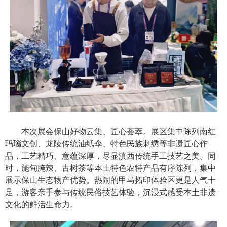
本次展会保山好物云集、匠心荟萃。展区集中陈列南红
玛瑙文创、龙陵传统油纸伞、特色民族刺绣等非遗匠心作
品，工艺精巧、意蕴深厚，尽显滇西传统手工技艺之美。同
时，施甸腌辣、古树茶等本土特色农特产品有序陈列，集中
展示保山生态物产优势。热闹的甲马拓印体验区更是人气十
足，游客亲手参与传统民俗技艺体验，沉浸式感受本土非遗
文化的鲜活生命力。