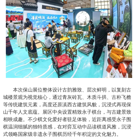
本次保山展位整体设计古韵雅致、层次鲜明，以复刻古
城楼景观为视觉核心，通过青灰砖瓦、木质斗拱、古朴飞檐
等传统建筑元素，高度还原滇西古建筑风貌，沉浸式再现保
山千年人文底蕴。展区中央设置精致永子棋台，与古建景致
相映成趣。不少棋文化爱好者驻足体验，近距离感受永子围
棋温润细腻的独特质感，在对弈互动中品读棋道风雅，沉浸
式领略国家级非遗永子围棋历经千年积淀的文化魅力。