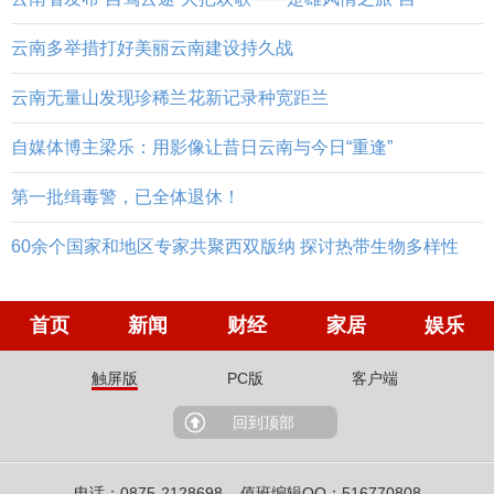
云南多举措打好美丽云南建设持久战
云南无量山发现珍稀兰花新记录种宽距兰
自媒体博主梁乐：用影像让昔日云南与今日“重逢”
第一批缉毒警，已全体退休！
60余个国家和地区专家共聚西双版纳 探讨热带生物多样性
首页
新闻
财经
家居
娱乐
触屏版
PC版
客户端
回到顶部
电话：0875-2128698 值班编辑QQ：516770808