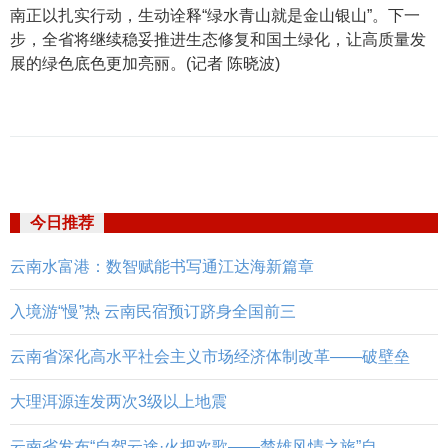
南正以扎实行动，生动诠释“绿水青山就是金山银山”。下一
步，全省将继续稳妥推进生态修复和国土绿化，让高质量发
展的绿色底色更加亮丽。(记者 陈晓波)
今日推荐
云南水富港：数智赋能书写通江达海新篇章
入境游“慢”热 云南民宿预订跻身全国前三
云南省深化高水平社会主义市场经济体制改革——破壁垒
大理洱源连发两次3级以上地震
云南省发布“自驾云途·火把欢歌——楚雄风情之旅”自