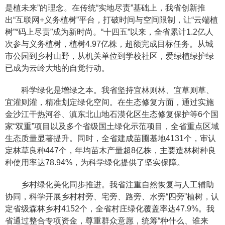
是植未来”的理念。在传统“实地尽责”基础上，我省创新推
出“互联网+义务植树”平台，打破时间与空间限制，让“云端植
树”“码上尽责”成为新时尚。“十四五”以来，全省累计1.2亿人
次参与义务植树，植树4.97亿株，超额完成目标任务。从城
市公园到乡村山野，从机关单位到学校社区，爱绿植绿护绿
已成为云岭大地的自觉行动。
科学绿化是增绿之本。我省坚持宜林则林、宜草则草、
宜灌则灌，精准划定绿化空间。在生态修复方面，通过实施
金沙江干热河谷、滇东北山地石漠化区生态修复保护等6个国
家“双重”项目以及多个省级国土绿化示范项目，全省重点区域
生态质量显著提升。同时，全省建成苗圃基地4131个，审认
定林草良种447个，年均苗木产量超8亿株，主要造林树种良
种使用率达78.94%，为科学绿化提供了坚实保障。
乡村绿化美化同步推进。我省注重自然恢复与人工辅助
协同，科学开展乡村村旁、宅旁、路旁、水旁“四旁”植树，认
定省级森林乡村4152个，全省村庄绿化覆盖率达47.9%。我
省通过整合专项资金，尊重群众意愿，统筹“种什么、谁来