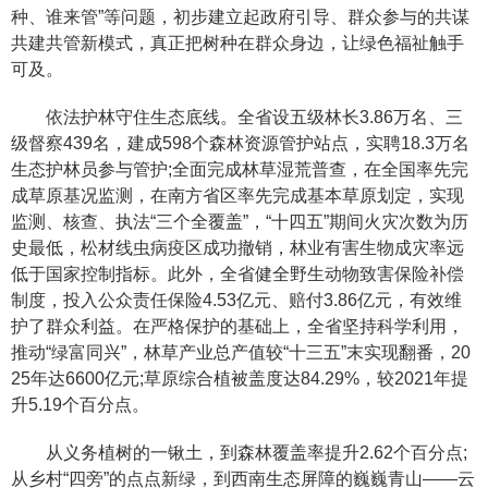
种、谁来管”等问题，初步建立起政府引导、群众参与的共谋
共建共管新模式，真正把树种在群众身边，让绿色福祉触手
可及。
依法护林守住生态底线。全省设五级林长3.86万名、三
级督察439名，建成598个森林资源管护站点，实聘18.3万名
生态护林员参与管护;全面完成林草湿荒普查，在全国率先完
成草原基况监测，在南方省区率先完成基本草原划定，实现
监测、核查、执法“三个全覆盖”，“十四五”期间火灾次数为历
史最低，松材线虫病疫区成功撤销，林业有害生物成灾率远
低于国家控制指标。此外，全省健全野生动物致害保险补偿
制度，投入公众责任保险4.53亿元、赔付3.86亿元，有效维
护了群众利益。在严格保护的基础上，全省坚持科学利用，
推动“绿富同兴”，林草产业总产值较“十三五”末实现翻番，20
25年达6600亿元;草原综合植被盖度达84.29%，较2021年提
升5.19个百分点。
从义务植树的一锹土，到森林覆盖率提升2.62个百分点;
从乡村“四旁”的点点新绿，到西南生态屏障的巍巍青山——云