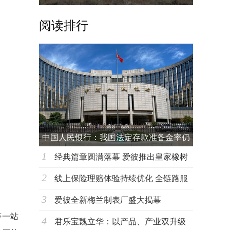
阅读排行
中国人民银行：我国法定存款准备金率仍
1
有下
经典篇章圆满落幕 爱彼推出皇家橡树
2
超薄万年
线上保险理赔体验持续优化 全链路服
3
务能力成
爱彼全新梅兰制表厂盛大揭幕
等一站
4
君乐宝魏立华：以产品、产业双升级