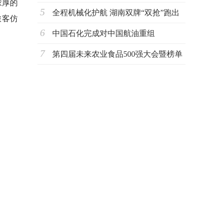
浓厚的
5
驱动奶业
全程机械化护航 湖南双牌“双抢”跑出
旅客仿
6
丰收加
中国石化完成对中国航油重组
7
第四届未来农业食品500强大会暨榜单
发布周于