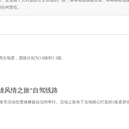
司、企业或个人对该部分主张知识产权，请来电或致函告知，本网站将迅
担任何责任。
两次地震，震级分别为3.8级和3.3级。
雄风情之旅”自驾线路
”发车活动在楚雄彝族自治州举行。活动上发布了当地精心打造的3条差异