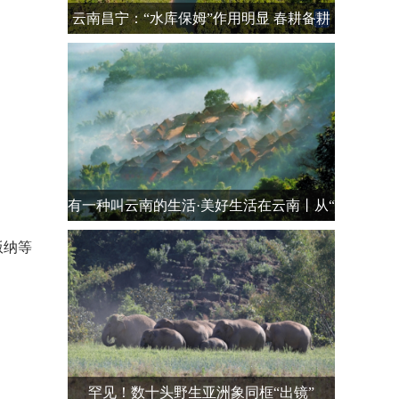
云南昌宁：“水库保姆”作用明显 春耕备耕
有
有一种叫云南的生活·美好生活在云南丨从“
版纳等
罕见！数十头野生亚洲象同框“出镜”