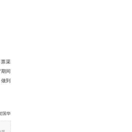
售票渠
”期间
，做到
贺国华