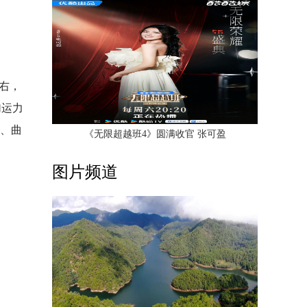
右，
加运力
河、曲
《无限超越班4》圆满收官 张可盈
图片频道