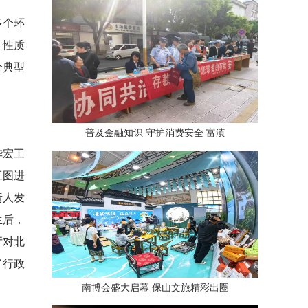
多个环
，性质
分典型
普及金融知识 守护消费安全 富滇
华宏工
工图进
责人发
生后，
厅对北
了行政
南博会盛大启幕 保山文旅精彩出圈