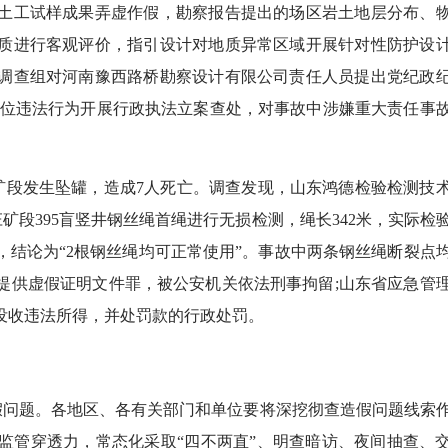
土工试样成果弄虚作假，勘察报告提出的场区岩土地层分布、
质进行客观评价，指引设计对地质异常区域开展针对性防护设
调查组对河南豫西路桥勘察设计有限公司责任人员提出党纪政
单位违法行为开展行政执法立案查处，对事故中涉嫌重大责任事
庄矿段发生坠罐，造成7人死亡。调查发现，山东鸿德检验检测技
矿段395盲竖井钢丝绳首绳进行无损检测，绳长342米，实际检
告，结论为“2根钢丝绳均可正常使用”。事故中两条钢丝绳断裂点
提供虚假证明文件罪，被公安机关依法刑事拘留;山东省应急管
没收违法所得，并处罚款的行政处罚。
问题。各地区、各有关部门和单位要将深挖彻查造假问题线索
监管穿透力，常态化采取“四不两直”、明查暗访、夜间抽查、