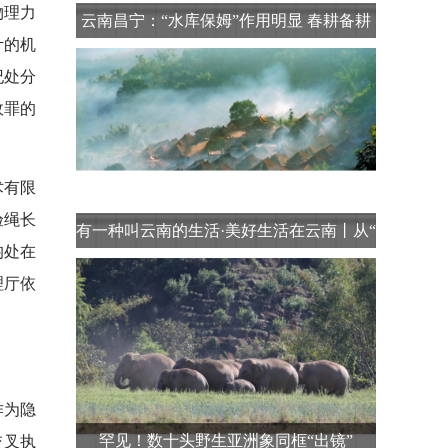
物理力
云南昌宁：“水库保姆”作用明显 春耕备耕
计的机
有
纪处分
故罪的
术有限
验绳长
有一种叫云南的生活·美好生活在云南丨从“
均处在
理厅依
作为隐
罕见！数十头野生亚洲象同框“出镜”
交叉执