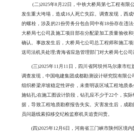
(二)2025年8月22日，中铁大桥局第七工程有
发生重大垮塌，造成16人死亡失踪。调查发现，西成铁
的螺栓，涉及的21份劳务分包合同中有18份存在违
大桥局七公司及施工项目部在分配梁加工质量验收和
确认。事故发生后，大桥局七公司总工程师和施工项
送司法机关处理;青海省应急管理部门对大桥局七公司
(三)2025年11月11日，四川省阿坝州马尔康市红
调查发现，中国电建集团成都勘测设计研究院有限公司
组织桥梁岸坡稳定性评价，未查明该区域工程地质条
施钻孔;在施工图设计阶段，钻孔应不少于22个，实
据，导致工程地质勘察报告失实。灾害发生后，成勘
员问题线索拟移交纪检监察机关追责问责。
(四)2025年12月6日，河南省三门峡市陕州区