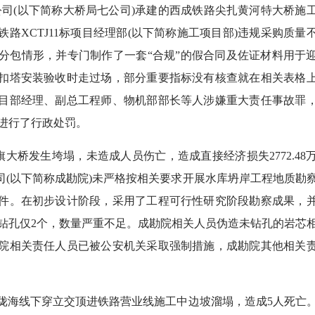
限公司(以下简称大桥局七公司)承建的西成铁路尖扎黄河特大桥施
路XCTJ11标项目经理部(以下简称施工项目部)违规采购质量
法分包情形，并专门制作了一套“合规”的假合同及佐证材料用于
扣塔安装验收时走过场，部分重要指标没有核查就在相关表格
目部经理、副总工程师、物机部部长等人涉嫌重大责任事故罪
进行了行政处罚。
旗大桥发生垮塌，未造成人员伤亡，造成直接经济损失2772.48
(以下简称成勘院)未严格按相关要求开展水库坍岸工程地质勘
件。在初步设计阶段，采用了工程可行性研究阶段勘察成果，
际钻孔仅2个，数量严重不足。成勘院相关人员伪造未钻孔的岩芯
院相关责任人员已被公安机关采取强制措施，成勘院其他相关
境内陇海线下穿立交顶进铁路营业线施工中边坡溜塌，造成5人死亡