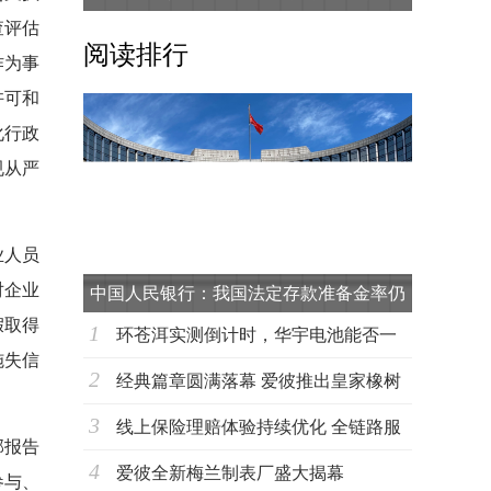
查评估
阅读排行
作为事
许可和
化行政
规从严
业人员
对企业
中国人民银行：我国法定存款准备金率仍
假取得
1
有下
环苍洱实测倒计时，华宇电池能否一
施失信
2
战到底？
经典篇章圆满落幕 爱彼推出皇家橡树
3
超薄万年
线上保险理赔体验持续优化 全链路服
部报告
4
务能力成
爱彼全新梅兰制表厂盛大揭幕
参与、