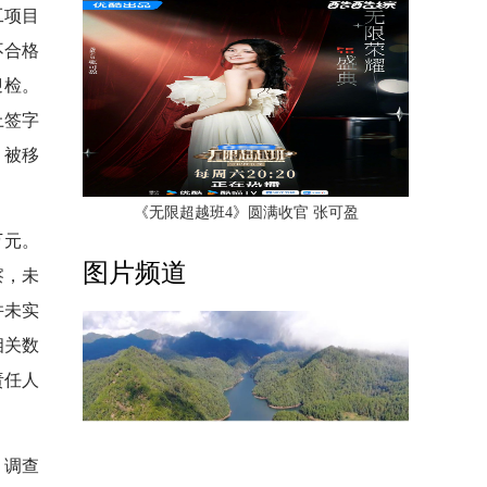
工项目
不合格
迎检。
上签字
，被移
《无限超越班4》圆满收官 张可盈
万元。
图片频道
察，未
并未实
相关数
责任人
。调查