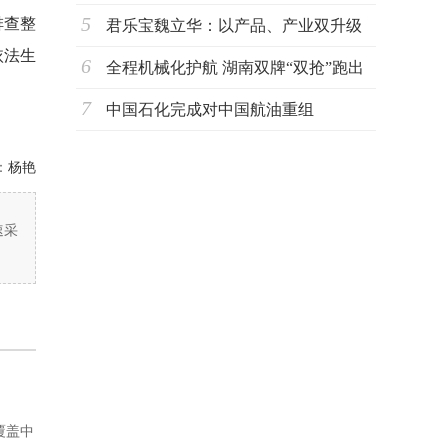
5
排查整
君乐宝魏立华：以产品、产业双升级
依法生
6
驱动奶业
全程机械化护航 湖南双牌“双抢”跑出
7
丰收加
中国石化完成对中国航油重组
：
杨艳
速采
覆盖中