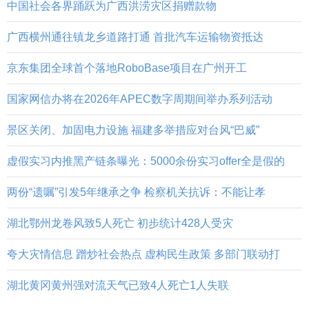
中国社会各界踊跃为广西洪涝灾区捐赠款物
广西横州通往镇龙乡道路打通 首批汽车运输物资抵达
京东集团全球首个落地RoboBase项目在广州开工
国家网信办将在2026年APEC数字周期间举办系列活动
景区关闭、加固电力设施 福建多举措应对台风“巴威”
虚假实习内推黑产链条曝光：5000余份实习offer全是假的
两份“遗嘱”引发5年继承之争 检察机关抗诉：不能让孝
湖北鄂州龙卷风致5人死亡 初步统计428人受灾
夸大灾情信息 蹭炒社会热点 虚构民生政策 多部门联动打
湖北黄冈黄州强对流天气已致4人死亡1人失联