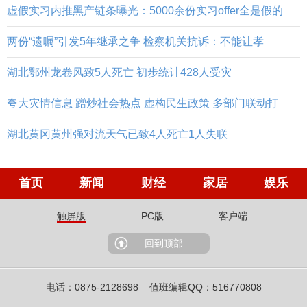
虚假实习内推黑产链条曝光：5000余份实习offer全是假的
两份“遗嘱”引发5年继承之争 检察机关抗诉：不能让孝
湖北鄂州龙卷风致5人死亡 初步统计428人受灾
夸大灾情信息 蹭炒社会热点 虚构民生政策 多部门联动打
湖北黄冈黄州强对流天气已致4人死亡1人失联
首页
新闻
财经
家居
娱乐
触屏版
PC版
客户端
回到顶部
电话：0875-2128698 值班编辑QQ：516770808