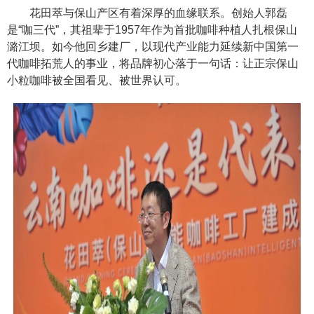
花田萃与保山产区有着深厚的血缘联系。创始人郭磊
是“咖三代”，其祖辈于1957年作为首批咖啡种植人扎根保山
潞江坝。如今他回乡建厂，以现代产业能力延续新中国第一
代咖啡拓荒人的事业，将品牌初心落于一句话：让正宗保山
小粒咖啡被全国看见、被世界认可。