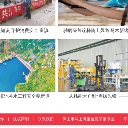
知识 守护消费安全 富滇
驰骋绿茵诠释骑士风尚 马术新
滇池补水工程安全稳定运
从耗能大户到“零碳先锋”——
作
|
版权声明
|
联系我们
|
保山市网上有害信息举报专区
|
举报