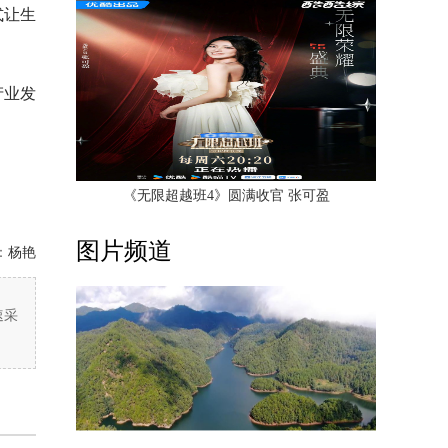
式让生
产业发
《无限超越班4》圆满收官 张可盈
图片频道
：
杨艳
速采