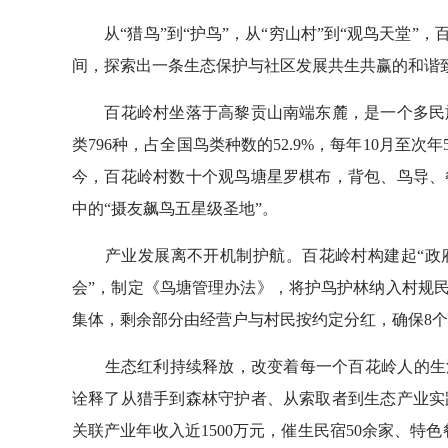
从“猎鸟”到“护鸟”，从“穷山村”到“观鸟天堂”，
间，探索出一条生态保护与社区发展共生共赢的和谐
百花岭村坐落于高黎贡山南端东麓，是一个多民族
类796种，占全国鸟类种数的52.9%，每年10月至
今，百花岭村数十个观鸟塘星罗棋布，背包、鸟导、
中的“摄友飙鸟五星级圣地”。
产业发展离不开机制护航。百花岭村构建起“政府
会”，制定《鸟塘管理办法》，将护鸟护林纳入村规民
集体，剩余部分由经营户与村民按约定分红，确保8
生态红利持续释放，改变着每一个百花岭人的生活
诠释了从猎手到森林守护者、从索取者到生态产业实
关联产业年收入近1500万元，催生民宿50余家、特色