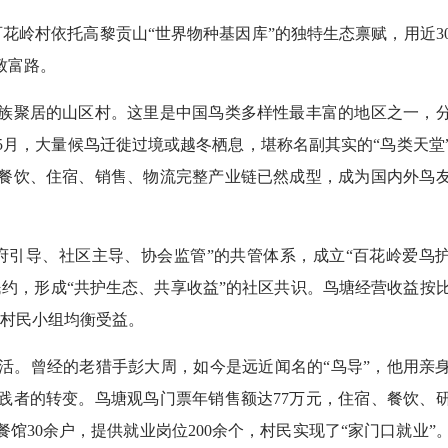
百花岭村依托高黎贡山“世界物种基因库”的独特生态禀赋，用近3
致富路。
聚居的山区村。这里是中国鸟类多样性最丰富的地区之一，
次年5月，大量候鸟迁徙过境或越冬栖息，堪称名副其实的“鸟类天堂
餐饮、住宿、销售、物流完整产业链已然成型，成为国内外鸟
引导、社区主导、协会监管”的共管体系，成立“百花岭爱鸟
约，形成“共护生态、共享收益”的社区共识。鸟塘经营收益按
个村民小组均衡受益。
。曾经的老猎手彭大周，如今是远近闻名的“鸟导”，他用亲
践者的转变。鸟塘观鸟门票年销售额达77万元，住宿、餐饮、
餐馆30余户，提供就业岗位200余个，村民实现了“家门口就业”