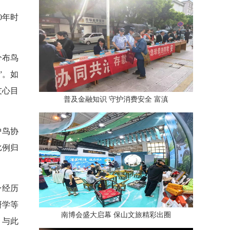
0年时
分布鸟
”。如
友心目
普及金融知识 守护消费安全 富滇
护鸟协
比例归
身经历
研学等
南博会盛大启幕 保山文旅精彩出圈
。与此