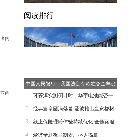
阅读排行
患者的
中国人民银行：我国法定存款准备金率仍
西亚的
1
有下
环苍洱实测倒计时，华宇电池能否一
2
战到底？
经典篇章圆满落幕 爱彼推出皇家橡树
3
超薄万年
线上保险理赔体验持续优化 全链路服
4
务能力成
爱彼全新梅兰制表厂盛大揭幕