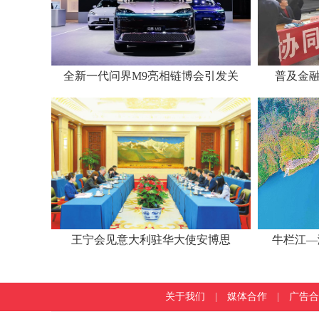
全新一代问界M9亮相链博会引发关
普及金融
王宁会见意大利驻华大使安博思
牛栏江—
关于我们
|
媒体合作
|
广告合