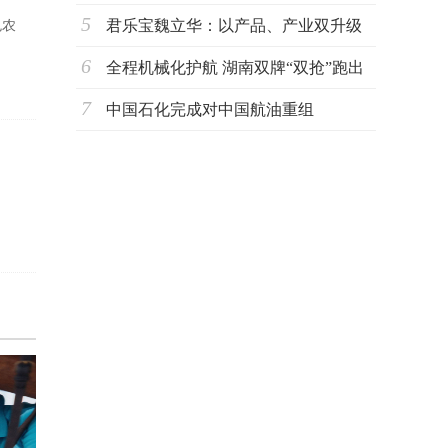
5
君乐宝魏立华：以产品、产业双升级
色农
6
驱动奶业
全程机械化护航 湖南双牌“双抢”跑出
7
丰收加
中国石化完成对中国航油重组