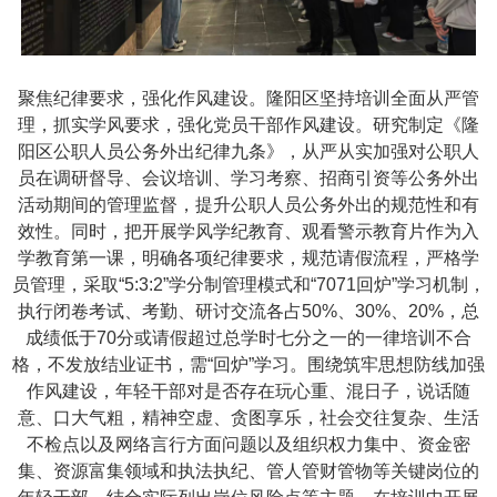
聚焦纪律要求，强化作风建设。隆阳区坚持培训全面从严管
理，抓实学风要求，强化党员干部作风建设。研究制定《隆
阳区公职人员公务外出纪律九条》，从严从实加强对公职人
员在调研督导、会议培训、学习考察、招商引资等公务外出
活动期间的管理监督，提升公职人员公务外出的规范性和有
效性。同时，把开展学风学纪教育、观看警示教育片作为入
学教育第一课，明确各项纪律要求，规范请假流程，严格学
员管理，采取“5:3:2”学分制管理模式和“7071回炉”学习机制，
执行闭卷考试、考勤、研讨交流各占50%、30%、20%，总
成绩低于70分或请假超过总学时七分之一的一律培训不合
格，不发放结业证书，需“回炉”学习。围绕筑牢思想防线加强
作风建设，年轻干部对是否存在玩心重、混日子，说话随
意、口大气粗，精神空虚、贪图享乐，社会交往复杂、生活
不检点以及网络言行方面问题以及组织权力集中、资金密
集、资源富集领域和执法执纪、管人管财管物等关键岗位的