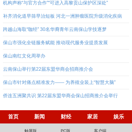
机构声称“与官方合作”“可进入高黎贡山保护区深处”
补齐消化道早筛早治短板 河北一洲肿瘤医院升级消化疾病
跨越山海取“咖经” 30名华裔青年云南保山学技逐梦
保山市强化全链服务赋能 推动现代服务业提质发展
保山南红文化周举办
云南保山举行第22届东盟华商会招商推介会
保山市针对痛点精准发力—— 为养殖业装上“智慧大脑”
侨连五洲聚共识 第22届东盟华商会保山招商推介会举行
首页
新闻
财经
家居
娱乐
触屏版
PC版
客户端