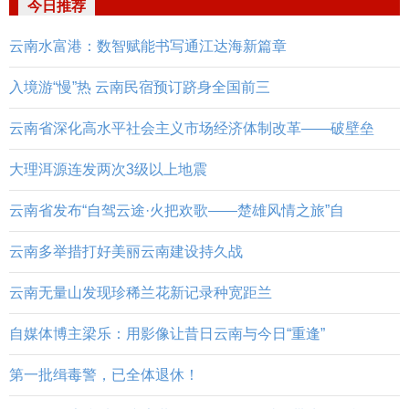
今日推荐
云南水富港：数智赋能书写通江达海新篇章
入境游“慢”热 云南民宿预订跻身全国前三
云南省深化高水平社会主义市场经济体制改革——破壁垒
大理洱源连发两次3级以上地震
云南省发布“自驾云途·火把欢歌——楚雄风情之旅”自
云南多举措打好美丽云南建设持久战
云南无量山发现珍稀兰花新记录种宽距兰
自媒体博主梁乐：用影像让昔日云南与今日“重逢”
第一批缉毒警，已全体退休！