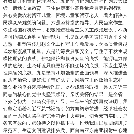
有效提升和量的合理增长。五是坚持把为民造福作为最大政
绩，启动实施教育、卫生健康事业高质量发展等系列行动，
关心关爱农村留守儿童、困境儿童和留守老人，着力解决人
民群众急难愁盼问题。六是坚持党的领导、人民当家作主、
依法治国有机统一，积极推进社会主义民主政治建设，不断
增强边疆民族地区治理能力。七是深入学习贯彻习近平文化
思想，推动宣传思想文化工作守正创新发展，为高质量跨越
式发展凝聚正能量。八是统筹发展和安全，守住了不发生规
模性返贫的底线、耕地保护和粮食安全的底线、能源电力保
供的底线、生态环境只能更好不能变坏的底线、不发生系统
性风险的底线。九是坚持和加强党的全面领导，深入推进全
面从严治党，抓好班子带好队伍，风清气正的政治生态和干
事创业的良好环境持续巩固。这些成绩的取得，是以习近平
同志为核心的党中央坚强领导、亲切关怀的结果，是全省上
下齐心协力、担当实干的结果。一年来的实践再次证明，我
们坚定沿着习近平总书记指引的方向阔步前进，经济社会发
展的一系列思路举措完全符合中央精神、切合云南实际，是
务实有效的，必须持之以恒抓下去，推动我国民族团结进步
示范区、生态文明建设排头兵、面向南亚东南亚辐射中心建