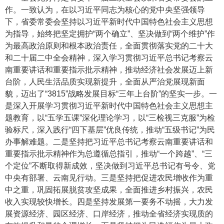
作。一致认为，在以习近平同志为核心的党中央坚强领导
下，省委常委会坚持以习近平新时代中国特色社会主义思想
为指导，始终把坚定拥护“两个确立”、坚决做到“两个维护”作
为最高政治原则和根本政治责任，全面贯彻落实党的二十大
和二十届二中全会精神，深入学习贯彻习近平总书记考察云
南重要讲话和重要指示批示精神，推动经济社会发展迈上新
台阶，人民生活品质实现新提升，全面从严治党展现新面
貌，迈出了“3815”战略发展目标“三年上台阶”的坚实一步。一
是深入开展学习贯彻习近平新时代中国特色社会主义思想主
题教育，以“五学五课”深化理论学习，以“三检视三克服”为检
验标尺，深入践行“四下基层”优良传统，推动“五级书记”为民
办事解难题。二是坚持把习近平总书记考察云南重要讲话和
重要指示批示精神作为总遵循总指引，推动“一个跨越”、“三
个定位”不断取得新成效，坚决做到习近平总书记有号令、党
中央有部署、云南见行动。三是坚持把促进农民增收作为重
中之重，巩固拓展脱贫攻坚成果，全面推进乡村振兴，农民
收入实现较快增长。四是坚持发展第一要务不动摇，大力发
展资源经济、园区经济、口岸经济，推动全省经济实现质的