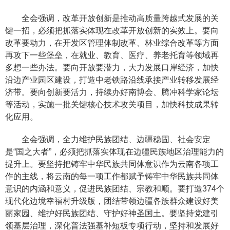
全会强调，改革开放创新是推动高质量跨越式发展的关
键一招，必须把抓落实体现在改革开放创新的实效上。要向
改革要动力，在开发区管理体制改革、林业综合改革等方面
再攻下一些堡垒，在就业、教育、医疗、养老托育等领域再
多想一些办法。要向开放要潜力，大力发展口岸经济，加快
沿边产业园区建设，打造中老铁路沿线承接产业转移发展经
济带。要向创新要活力，持续办好南博会、腾冲科学家论坛
等活动，实施一批关键核心技术攻关项目，加快科技成果转
化应用。
全会强调，全力维护民族团结、边疆稳固、社会安定
是“国之大者”，必须把抓落实体现在边疆民族地区治理能力的
提升上。要坚持把铸牢中华民族共同体意识作为云南各项工
作的主线，将云南的每一项工作都赋予铸牢中华民族共同体
意识的内涵和意义，促进民族团结、宗教和顺。要打造374个
现代化边境幸福村升级版，团结带领边疆各族群众建设好美
丽家园、维护好民族团结、守护好神圣国土。要坚持党建引
领基层治理，深化普法强基补短板专项行动，坚持和发展好