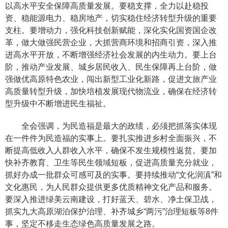
以高水平安全保障高质量发展。要稳支撑，全力以赴稳投
资、稳能源电力、稳房地产，切实稳住经济转型升级的重要
支柱。要增动力，强化科技创新赋能，深化实化国资国企改
革，做大做强民营企业，大抓营商环境和招商引资，深入推
进高水平开放，不断增强经济社会发展的内生动力。要上台
阶，推动产业发展、城乡居民收入、民生保障再上台阶，做
强做优高原特色农业，闯出新型工业化新路，促进文旅产业
高质量转型升级，加快培植发展现代物流业，确保在经济转
型升级中不断增进民生福祉。
全会强调，为民造福是最大的政绩，必须把抓落实体现
在一件件为民造福的实事上。要扎实推进乡村全面振兴，不
断提高低收入人群收入水平，确保不发生规模性返贫。要加
快补齐教育、卫生等民生领域短板，促进高质量充分就业，
抓好办成一批群众可感可及的实事。要持续推动“文化润滇”和
文化惠民，为人民群众提供更多优质精神文化产品和服务。
要深入推进绿美云南建设，打好蓝天、碧水、净土保卫战，
抓实九大高原湖泊保护治理、补齐城乡“两污”治理短板等8件
事，坚定不移走生态绿色高质量发展之路。