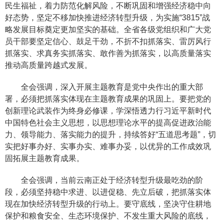
民生福祉，着力防范化解风险，不断巩固和增强经济稳中向
好态势，坚定不移加快推进经济转型升级，为实施“3815”战
略发展目标奠定更加坚实的基础。全省各级党组织和广大党
员干部要坚定信心、鼓足干劲，不折不扣抓落实、雷厉风行
抓落实、求真务实抓落实、敢作善为抓落实，以高质量落实
推动高质量跨越式发展。
全会强调，深入开展主题教育是党中央作出的重大部
署，必须把抓落实体现在主题教育成果的巩固上。要把党的
创新理论武装作为终身必修课，学深悟透力行习近平新时代
中国特色社会主义思想，以思想理论水平的提高促进政治能
力、领导能力、落实能力的提升，持续答好“五道思考题”，切
实把好事办好、实事办实、难事办妥，以优异的工作成效巩
固拓展主题教育成果。
全会强调，当前云南正处于经济转型升级最吃劲的阶
段，必须坚持稳中求进、以进促稳、先立后破，把抓落实体
现在加快经济转型升级的行动上。要守底线，坚决守住耕地
保护和粮食安全、生态环境保护、不发生重大风险的底线，