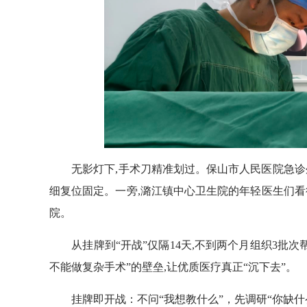
无影灯下,手术刀精准划过。保山市人民医院急诊外
细复位固定。一旁,潞江镇中心卫生院的年轻医生们看
院。
从挂牌到“开战”仅隔14天,不到两个月组织3批次
不能做复杂手术”的壁垒,让优质医疗真正“沉下去”。
挂牌即开战：不问“我想教什么”，先调研“你缺什