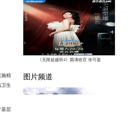
《无限超越班4》圆满收官 张可盈
实施精
图片频道
镇卫生
“基层