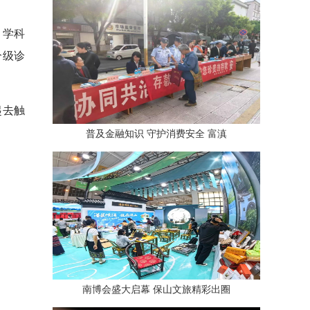
、学科
分级诊
起去触
普及金融知识 守护消费安全 富滇
南博会盛大启幕 保山文旅精彩出圈