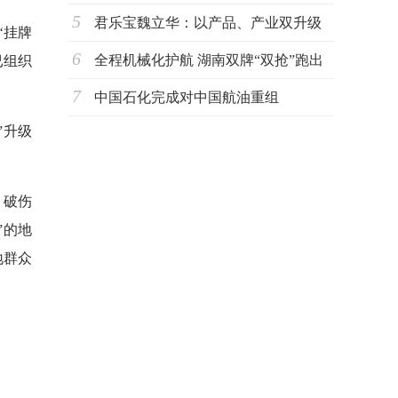
5
君乐宝魏立华：以产品、产业双升级
‘挂牌
6
驱动奶业
全程机械化护航 湖南双牌“双抢”跑出
已组织
7
丰收加
中国石化完成对中国航油重组
”升级
、破伤
”的地
地群众