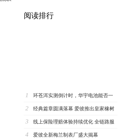
阅读排行
中国人民银行：我国法定存款准备金率仍
1
有下
环苍洱实测倒计时，华宇电池能否一
2
战到底？
经典篇章圆满落幕 爱彼推出皇家橡树
3
超薄万年
线上保险理赔体验持续优化 全链路服
4
务能力成
爱彼全新梅兰制表厂盛大揭幕