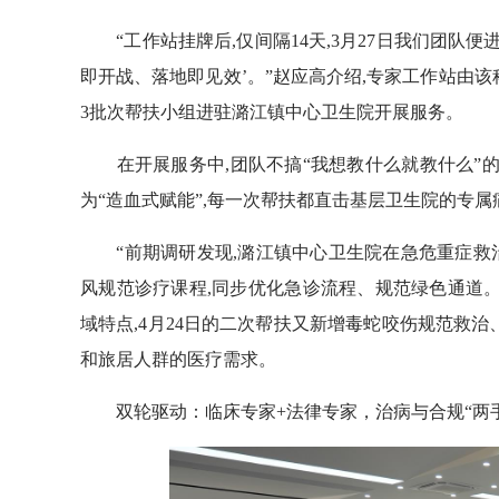
“工作站挂牌后,仅间隔14天,3月27日我们团队便
即开战、落地即见效’。”赵应高介绍,专家工作站由该科
3批次帮扶小组进驻潞江镇中心卫生院开展服务。
在开展服务中,团队不搞“我想教什么就教什么”的单
为“造血式赋能”,每一次帮扶都直击基层卫生院的专属
“前期调研发现,潞江镇中心卫生院在急危重症救治
风规范诊疗课程,同步优化急诊流程、规范绿色通道。
域特点,4月24日的二次帮扶又新增毒蛇咬伤规范救
和旅居人群的医疗需求。
双轮驱动：临床专家+法律专家，治病与合规“两手