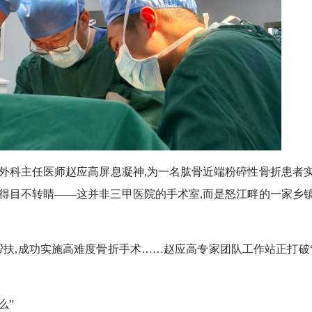
科主任医师赵应高屏息凝神,为一名肱骨近端粉碎性骨折患者
得目不转睛——这并非三甲医院的手术室,而是怒江畔的一家乡
帮扶,成功实施高难度骨折手术……赵应高专家团队工作站正打破
么”