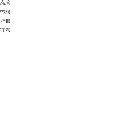
规范管
帮扶模
医疗服
证了帮