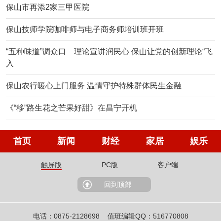
保山市再添2家三甲医院
保山技师学院咖啡师与电子商务师培训班开班
“五种味道”调众口 理论宣讲润民心 保山让党的创新理论“飞
入
保山农行暖心上门服务 温情守护特殊群体民生金融
《“移”路生花之芒果好甜》在昌宁开机
首页
新闻
财经
家居
娱乐
触屏版
PC版
客户端
回到顶部
电话：0875-2128698 值班编辑QQ：516770808