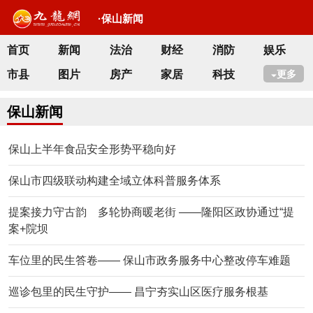
·保山新闻
首页
新闻
法治
财经
消防
娱乐
市县
图片
房产
家居
科技
更多
保山新闻
保山上半年食品安全形势平稳向好
保山市四级联动构建全域立体科普服务体系
提案接力守古韵 多轮协商暖老街 ——隆阳区政协通过“提
案+院坝
车位里的民生答卷—— 保山市政务服务中心整改停车难题
巡诊包里的民生守护—— 昌宁夯实山区医疗服务根基