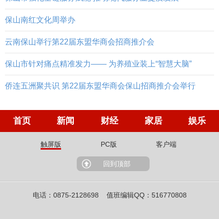
保山南红文化周举办
云南保山举行第22届东盟华商会招商推介会
保山市针对痛点精准发力—— 为养殖业装上“智慧大脑”
侨连五洲聚共识 第22届东盟华商会保山招商推介会举行
首页
新闻
财经
家居
娱乐
触屏版
PC版
客户端
回到顶部
电话：0875-2128698 值班编辑QQ：516770808