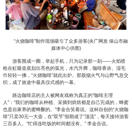
“火烧咖啡”制作现场吸引了众多游客(央广网发 保山市融
媒体中心供图)
游客围成一圈，举起手机，只为记录那一刻——火焰喷
枪在虹吸壶底划出亮色的弧光，水汽升腾，咖啡香浓。湿毛
巾轻轻一拂，“火烧咖啡”就此出炉。那股烟火气与山野气息交
织，成了旅途中最具仪式感的一幕。
路边咖啡店的主人被网友戏称为真正的“咖啡主理
人”：“我们的咖啡从种植、采摘到烘焙都是自己完成的，蜂蜜
也是自家养的蜜蜂酿的。”李金合笑着说。这杯自创的“火烧咖
啡”只卖30元一大壶，在“双节”假期成了“顶流”，每天接待游客
三百多人。“忙得连吃饭的时间都没有。” 李金合说。