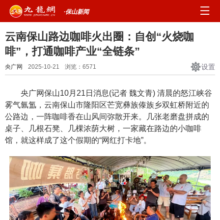
·保山新闻
云南保山路边咖啡火出圈：自创“火烧咖
啡”，打通咖啡产业“全链条”
设置
央广网
2025-10-21
浏览：
6571
央广网保山10月21日消息(记者 魏文青) 清晨的怒江峡谷
雾气氤氲，云南保山市隆阳区芒宽彝族傣族乡双虹桥附近的
公路边，一阵咖啡香在山风间弥散开来。几张老磨盘拼成的
桌子、几根石凳、几棵浓荫大树，一家藏在路边的小咖啡
馆，就这样成了这个假期的“网红打卡地”。