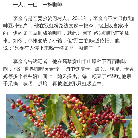
一人、一山、一杯咖啡
李金合是芒宽乡烫习村人。2011年，李金合不甘只做“咖
啡豆种植户”，他在双虹桥路边支起一把伞，摆上以自家种
的、烘的咖啡豆制成的咖啡，就此开启了“路边咖啡馆”的故
事。如今，小摊变成了小馆，但“野生”的味道依旧。他
说：“只要有人停下来喝一杯咖啡，就值了。”
李金合告诉记者，他在高黎贡山半山腰种下百亩咖啡
园，地处“世界咖啡黄金带”。园中铁皮卡、波旁、瑰夏、卡蒂
姆等多个品种沿山而上，随风摇曳。每一颗豆子都经过他亲
手采摘、晾晒、烘焙，再被送进那只虹吸壶中。