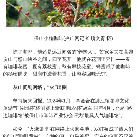
保山小粒咖啡(央广网记者 魏文青 摄)
除了咖啡，他还是远近闻名的“养蜂人”。芒宽乡夹在高黎
贡山与怒山峡谷之间，四季花开，他就在花期里奔忙——春
有咖啡花蜜，夏有荔枝蜜，秋有攀枝花蜜。蜂蜜成了他咖啡
的秘密调味，甜润中透着花香，让游客回味无穷。
从山间到网络，“火”出圈
坚持换来回报。2024年1月，李金合在潞江镇咖啡文化
旅游节“佐园杯”杯测赛上斩获“咖农杯”冠军;同年4月，他的“路
边咖啡馆”被保山市咖啡产业协会评为“最具人气咖啡馆”。
如今，“火烧咖啡”在网络上火遍各地，双虹桥成了旅人们
的“山野咖啡驿站”。自种的豆、自采的蜜、实在的价和不灭的